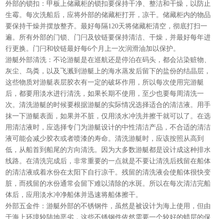
外部的锁扣：甲板上储藏柜的锁扣要保持干净、整洁和干燥，以防止
生霉。每次洗船后，应将外部的储藏柜打开，凉干。储藏柜内的物品
要保持干燥并摆放整齐。最好每隔120天将储藏柜清空，彻底打扫一
遍。所有外部的门锁、门闩及铰链要保持清洁、干燥，并最好每年进
行更换。门闩和铰链最好每6个月上一次润滑油加以保护。
游艇外部清洗：不论游艇是在巡航还是停泊在码头，都会沾染赃物、
灰尘、鸟粪，以及飞溅到游艇上的海水蒸发后留下的盐份的结晶层，
这些物质对游艇表层胶衣有一定的破坏作用，所以每次使用完游艇
后，都要用淡水进行清洗，如果长期不使用，至少也要每周清洗一
次。清洗游艇的时候要根据游艇的实际情况选择适合的清洁液。用手
抹一下游艇表面，如果并不脏，仅用淡水冲洗并擦干就可以了。在选
用清洁液时，应选择专门为游艇设计的中性清洁产品，不合适的清洁
液可能会减少胶衣或者喷漆的寿命。清洗游艇时，应该按照从高到
低，从船首到船尾的方向清洗。因为大多数游艇都是设计成这种排水
线路。在清洗完成后，非常重要的一点就是不要让清洗后残留在船体
的清洁液或着水份在太阳下自行凉干。残留的清洗液会使船体很快变
脏，而残留的水份通常会留下难以清除的水斑。所以在每次清洁完船
体后，应用淡水冲净船体并迅速将船体擦干。
外部五金件：游艇外部的不锈钢件，虽然是被设计为海上使用，但由
于海上环境较陆地恶劣，这些不锈钢件依然需要一个较好的蜡层的保