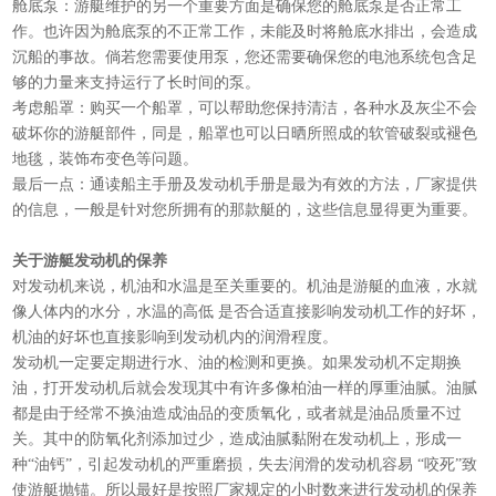
舱底泵：游艇维护的另一个重要方面是确保您的舱底泵是否正常工
作。也许因为舱底泵的不正常工作，未能及时将舱底水排出，会造成
沉船的事故。倘若您需要使用泵，您还需要确保您的电池系统包含足
够的力量来支持运行了长时间的泵。
考虑船罩：购买一个船罩，可以帮助您保持清洁，各种水及灰尘不会
破坏你的游艇部件，同是，船罩也可以日晒所照成的软管破裂或褪色
地毯，装饰布变色等问题。
最后一点：通读船主手册及发动机手册是最为有效的方法，厂家提供
的信息，一般是针对您所拥有的那款艇的，这些信息显得更为重要。
关于游艇发动机的保养
对发动机来说，机油和水温是至关重要的。机油是游艇的血液，水就
像人体内的水分，水温的高低 是否合适直接影响发动机工作的好坏，
机油的好坏也直接影响到发动机内的润滑程度。
发动机一定要定期进行水、油的检测和更换。如果发动机不定期换
油，打开发动机后就会发现其中有许多像柏油一样的厚重油腻。油腻
都是由于经常不换油造成油品的变质氧化，或者就是油品质量不过
关。其中的防氧化剂添加过少，造成油腻黏附在发动机上，形成一
种“油钙”，引起发动机的严重磨损，失去润滑的发动机容易 “咬死”致
使游艇抛锚。所以最好是按照厂家规定的小时数来进行发动机的保养