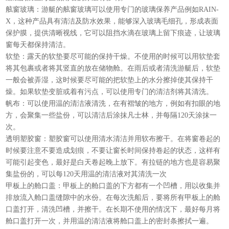
舷窗玻璃：游艇的舷窗玻璃可以使用专门的玻璃保养产品例如RAIN-
X，这种产品具有清洁及防水效果，能够深入玻璃毛细孔，形成表面
保护膜，提供清晰视线，它可以阻挡水滴在玻璃上留下痕迹，让玻璃
窗每天都保持清洁。
软垫：露天的软垫要尽可能的保持干燥。不使用的时候可以用软垫套
将其包裹或者将其竖直的放在储物舱。在雨后或者清洗游艇后，软垫
一般会被弄湿，这时候要尽可能的把软垫上的水分擦掉使其保持干
燥。如果软垫变脏或着有污点，可以使用专门的清洁剂将其清洗。
帆布：可以使用温的清洁液清洗，在有褶皱的地方，例如有扣眼的地
方，会聚集一些盐份，可以清洁后涂抹凡士林，并每隔120天涂抹一
次。
透明塑胶窗：塑胶窗可以使用清水清洁并用软布擦干。在将窗卷起的
时候要注意不要造成划痕，不要让窗长时间保持卷起的状态，这样有
可能引起变色，最好是白天卷起晚上放下。有拉链的地方也是容易聚
集盐份的，可以每120天用温的清洁液对其清洗一次
甲板上的舱口盖：甲板上的舱口盖的下方都有一个凹槽，用以收集并
排放流入舱口盖缝隙中的水份。在每次洗船后，要将所有甲板上的舱
口盖打开，清洗凹槽，并擦干。在长期不使用的情况下，最好每月将
舱口盖打开一次，并用温的清洁液将舱口盖上的密封条擦拭一遍。