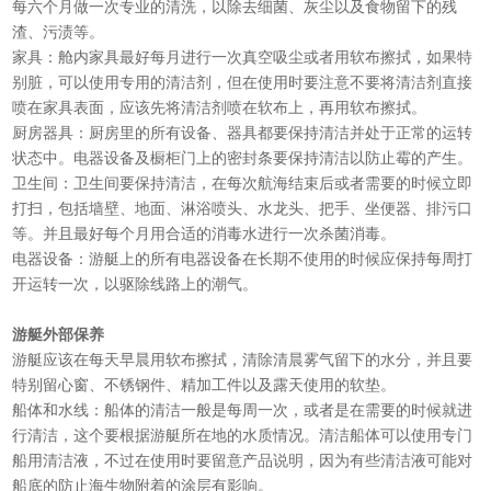
每六个月做一次专业的清洗，以除去细菌、灰尘以及食物留下的残
渣、污渍等。
家具：舱内家具最好每月进行一次真空吸尘或者用软布擦拭，如果特
别脏，可以使用专用的清洁剂，但在使用时要注意不要将清洁剂直接
喷在家具表面，应该先将清洁剂喷在软布上，再用软布擦拭。
厨房器具：厨房里的所有设备、器具都要保持清洁并处于正常的运转
状态中。电器设备及橱柜门上的密封条要保持清洁以防止霉的产生。
卫生间：卫生间要保持清洁，在每次航海结束后或者需要的时候立即
打扫，包括墙壁、地面、淋浴喷头、水龙头、把手、坐便器、排污口
等。并且最好每个月用合适的消毒水进行一次杀菌消毒。
电器设备：游艇上的所有电器设备在长期不使用的时候应保持每周打
开运转一次，以驱除线路上的潮气。
游艇外部保养
游艇应该在每天早晨用软布擦拭，清除清晨雾气留下的水分，并且要
特别留心窗、不锈钢件、精加工件以及露天使用的软垫。
船体和水线：船体的清洁一般是每周一次，或者是在需要的时候就进
行清洁，这个要根据游艇所在地的水质情况。清洁船体可以使用专门
船用清洁液，不过在使用时要留意产品说明，因为有些清洁液可能对
船底的防止海生物附着的涂层有影响。