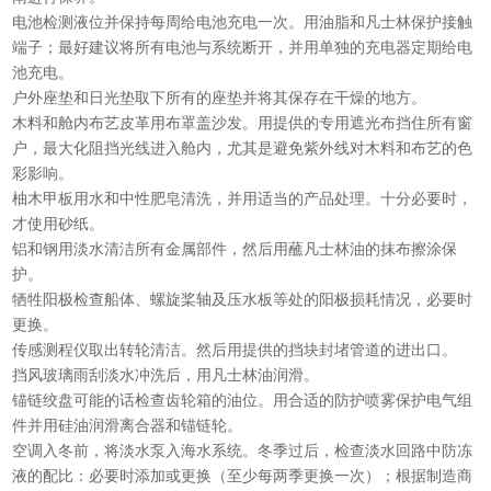
电池检测液位并保持每周给电池充电一次。用油脂和凡士林保护接触
端子；最好建议将所有电池与系统断开，并用单独的充电器定期给电
池充电。
户外座垫和日光垫取下所有的座垫并将其保存在干燥的地方。
木料和舱内布艺皮革用布罩盖沙发。用提供的专用遮光布挡住所有窗
户，最大化阻挡光线进入舱内，尤其是避免紫外线对木料和布艺的色
彩影响。
柚木甲板用水和中性肥皂清洗，并用适当的产品处理。十分必要时，
才使用砂纸。
铝和钢用淡水清洁所有金属部件，然后用蘸凡士林油的抹布擦涂保
护。
牺牲阳极检查船体、螺旋桨轴及压水板等处的阳极损耗情况，必要时
更换。
传感测程仪取出转轮清洁。然后用提供的挡块封堵管道的进出口。
挡风玻璃雨刮淡水冲洗后，用凡士林油润滑。
锚链绞盘可能的话检查齿轮箱的油位。用合适的防护喷雾保护电气组
件并用硅油润滑离合器和锚链轮。
空调入冬前，将淡水泵入海水系统。冬季过后，检查淡水回路中防冻
液的配比：必要时添加或更换（至少每两季更换一次）；根据制造商