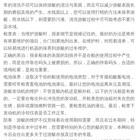
常的清洗不但可以保持游艇的清洁与美观，而且可以减少游艇表面长
期的磨损及痕的产生。水线面以上，您可以使用打蜡的方法来保养游
艇，而水线以下，则需要防污漆。清洗游艇过程中尽可能考虑不要污
染水域。
检查表：当维护游艇时，很多细节是很难记住的。最好的办法是将所
有将要维护的项目，分门别累地列出来。在维护时，对照着清单，可
以轻易地进行机器的保养到游艇的过冬维护。
正确的系泊：很多船体的表面的划痕并不是在船的使用过程中产生
的，而是在停靠在码头上被磨损的。所以，正确的停靠码头，合适的
缆绳松紧，是相当重要。
电池保养：这取决于你的船使用的电池类型，对于常规铅酸蓄电池，
需要经常检查畜电池的电池液位。最好让您的电池远离灰尘及潮湿。
游艇发动机的维护：不管是舷内机还是舷外机，以下的方法都是有效
的。一定要在每次外出冲洗您的发动机，并检查您的油箱对夹在您的
生锈，损坏或腐蚀燃料管路一切。要检查机油的液位。最后，检查下
发动机的冷却仪表是否工作正常。
防寒：游艇的维护不仅意味着在使用期间需要，而且在过冬期间，特
别是停放在水中过冬时，您需要特别的关心您的艇的安全，本网站在
今后会住出更多关于过游艇存放及过冬的专题。