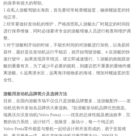
的保养有很大的帮助。
1.在私人游艇驾驶出海前，首先要经常检查螺旋桨，确保螺旋桨的转
动正常。
2.经常要做好发动机的维护，严格按照私人游艇出厂时规定的时间段
进行保养维修，同时必须要求专业的游艇维修人员进行检查和维护调
整。
3.对于游艇刚开动的时候，不能长时间的对游艇进行加热，以免损坏
器件，最好是在发动机运行平稳后，就开始驾驶游艇。4.在游艇的快
速行驶中，如果发现异常情况，请立即减速慢行。5.游艇的效能跟游
艇的重量有关，为了减少不必要的能耗，则建议把不重要的重物件搬
离游艇。6.远离潜水区，远离海洋植物多的海域，增加对螺旋桨的安
全性。
游艇用发动机品牌简介及选择方法
目前，在国内游艇市场不仅仅只是游艇品牌繁多，连游艇配件——发
动机也有许多知名品牌供大家选购。7款游艇发动机品牌任您挑选。
瑞典沃尔沃发动机(Volvo Penta) ——优良的总体性能及燃油效率，完
整的动力系统，设计轻巧，低噪音，振动小，每一个纯正的
Volvo Penta零件都是与整机一起经设计和开发而成的，易于安装维
护。售后服务一流。所生产的发动机功率范围为10～2000马力。