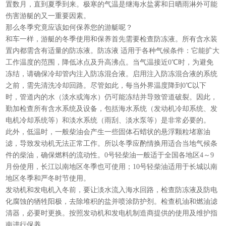
置数月，直到夏季到来。极寒的气温是继海水盐雾和日晒雨淋外可能
伤害游艇的又一重要因素。
那么冬季究竟应该如何保养您的游艇呢？
和车一样，游艇的冬季使用和保养首先需要检查防冻液。所有含水装
置内都需含有适量的防冻液。防冻液 适用于各种气候条件：它能扩大
工作温度的范围，降低冰点及升高沸点。当气温接近0℃时，为避免
冻结，请确保冷却管内注入防冻混合液。启用注入防冻混合液的系统
之前，需先清洗冷却回路。尽管如此，每当外界温度降到0℃以下
时，管道内的水（淡水或海水）仍可能冻结并导致管道破裂。因此，
勤加检查所有含水系统及设备，包括海水系统（发动机冷却系统、发
电机冷却系统等）和淡水系统（雨刮、淡水泵等）是非常必要的。
此外，低温时，一般柴油会产生一些固体石蜡状的悬浮颗粒堵塞油
滤，导致发动机无法正常工作。所以冬季应酌情换用适合当地气候条
件的柴油，确保燃料的流动性。0号轻柴油一般适于全国各地区4～9
月份使用，长江以南地区冬季也可使用；10号轻柴油适用于长城以南
地区冬季和严冬时节使用。
发动机和发电机入冬前，要让淡水流入海水回路，检查防冻液及防电
化腐蚀的牺牲阳极，去除堆积的盐并喷涂防护剂。检查机油和燃油滤
清器，必要时更换。按照发动机和发电机制造商提供的使用及维护指
南进行保养。