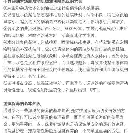
不良柴油对游艇发动机燃油供给系统的危害
①灰尘和杂质较多的柴油会加速精密偶件的机械磨损。
②黏度过小的柴油使喷嘴和柱塞的油膜断裂，润滑不良，喷油泵供油
量减小；黏度过大的柴油造成雾化油颗粒过大，喷油泵供油量增多。
③含硫多的柴油燃烧后产生SO2、SO3 气体，在遇到水蒸气时生成亚
硫酸或硫酸，对喷油器或汽缸、活塞造成化学腐蚀。
④水分过多的柴油，造成柱塞、喷嘴烧结或生锈。有些驾驶员在定期
给喷油泵补充机油时，极少先将泵体内的残油放尽后再更换新机油。
当柱塞或输油泵油泄漏现象时，水就会随柴油流入泵体内，因为水比
油重，水总是沉积在泵腔底部，而且越积越多，导致并使整个泵体内
部的机械零件都有不同程度的生锈现象，使柱塞偶件和油量调节机构
变得不灵活、甚至卡死。
⑤柴油凝点偏高，低温流动性差，严寒季节，调速器的机械零件运动
灵活性受阻，调速性能发生变化，严重时出现“飞车”。
游艇保养的基本知识
通过学习一些游艇的保养的基本知识,是维护游艇最为切实有效的方
法。它不仅可以减少昂贵的修理费用，而且能够延长游艇的使用寿
命，更为重要的一点，保养好游艇也是确保游艇安全的最有效途经。
清洗及护理：定期清洗游艇是游艇保养的一个简单且重要的方法。日