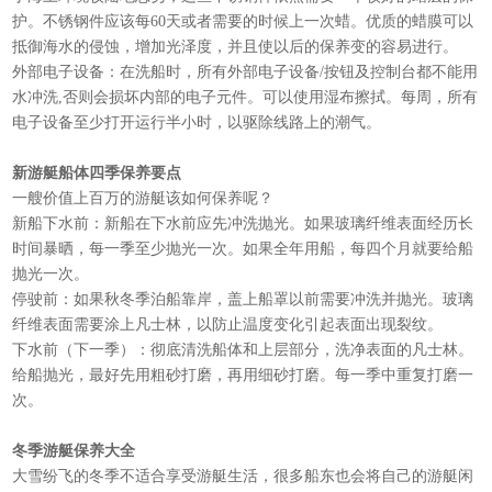
护。不锈钢件应该每60天或者需要的时候上一次蜡。优质的蜡膜可以
抵御海水的侵蚀，增加光泽度，并且使以后的保养变的容易进行。
外部电子设备：在洗船时，所有外部电子设备/按钮及控制台都不能用
水冲洗,否则会损坏内部的电子元件。可以使用湿布擦拭。每周，所有
电子设备至少打开运行半小时，以驱除线路上的潮气。
新游艇船体四季保养要点
一艘价值上百万的游艇该如何保养呢？
新船下水前：新船在下水前应先冲洗抛光。如果玻璃纤维表面经历长
时间暴晒，每一季至少抛光一次。如果全年用船，每四个月就要给船
抛光一次。
停驶前：如果秋冬季泊船靠岸，盖上船罩以前需要冲洗并抛光。玻璃
纤维表面需要涂上凡士林，以防止温度变化引起表面出现裂纹。
下水前（下一季）：彻底清洗船体和上层部分，洗净表面的凡士林。
给船抛光，最好先用粗砂打磨，再用细砂打磨。每一季中重复打磨一
次。
冬季游艇保养大全
大雪纷飞的冬季不适合享受游艇生活，很多船东也会将自己的游艇闲