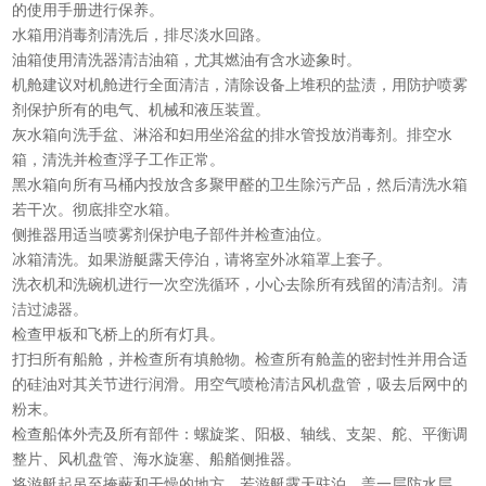
的使用手册进行保养。
水箱用消毒剂清洗后，排尽淡水回路。
油箱使用清洗器清洁油箱，尤其燃油有含水迹象时。
机舱建议对机舱进行全面清洁，清除设备上堆积的盐渍，用防护喷雾
剂保护所有的电气、机械和液压装置。
灰水箱向洗手盆、淋浴和妇用坐浴盆的排水管投放消毒剂。排空水
箱，清洗并检查浮子工作正常。
黑水箱向所有马桶内投放含多聚甲醛的卫生除污产品，然后清洗水箱
若干次。彻底排空水箱。
侧推器用适当喷雾剂保护电子部件并检查油位。
冰箱清洗。如果游艇露天停泊，请将室外冰箱罩上套子。
洗衣机和洗碗机进行一次空洗循环，小心去除所有残留的清洁剂。清
洁过滤器。
检查甲板和飞桥上的所有灯具。
打扫所有船舱，并检查所有填舱物。检查所有舱盖的密封性并用合适
的硅油对其关节进行润滑。用空气喷枪清洁风机盘管，吸去后网中的
粉末。
检查船体外壳及所有部件：螺旋桨、阳极、轴线、支架、舵、平衡调
整片、风机盘管、海水旋塞、船艏侧推器。
将游艇起吊至掩蔽和干燥的地方。若游艇露天驻泊，盖一层防水层，