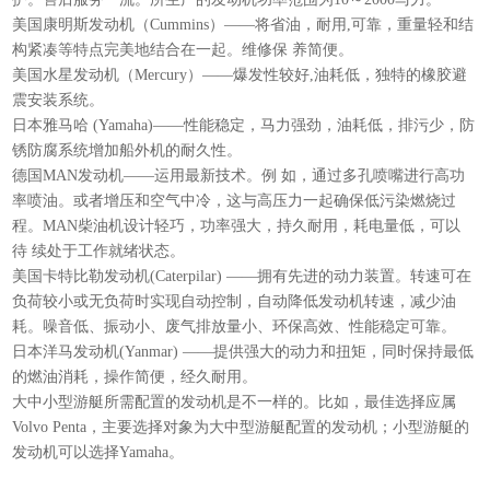
美国康明斯发动机（Cummins）——将省油，耐用,可靠，重量轻和结
构紧凑等特点完美地结合在一起。维修保 养简便。
美国水星发动机（Mercury）——爆发性较好,油耗低，独特的橡胶避
震安装系统。
日本雅马哈 (Yamaha)——性能稳定，马力强劲，油耗低，排污少，防
锈防腐系统增加船外机的耐久性。
德国MAN发动机——运用最新技术。例 如，通过多孔喷嘴进行高功
率喷油。或者增压和空气中冷，这与高压力一起确保低污染燃烧过
程。MAN柴油机设计轻巧，功率强大，持久耐用，耗电量低，可以
待 续处于工作就绪状态。
美国卡特比勒发动机(Caterpilar) ——拥有先进的动力装置。转速可在
负荷较小或无负荷时实现自动控制，自动降低发动机转速，减少油
耗。噪音低、振动小、废气排放量小、环保高效、性能稳定可靠。
日本洋马发动机(Yanmar) ——提供强大的动力和扭矩，同时保持最低
的燃油消耗，操作简便，经久耐用。
大中小型游艇所需配置的发动机是不一样的。比如，最佳选择应属
Volvo Penta，主要选择对象为大中型游艇配置的发动机；小型游艇的
发动机可以选择Yamaha。