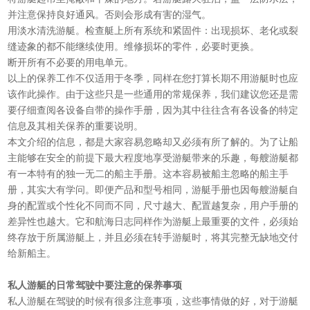
并注意保持良好通风。否则会形成有害的湿气。
用淡水清洗游艇。检查艇上所有系统和紧固件：出现损坏、老化或裂
缝迹象的都不能继续使用。维修损坏的零件，必要时更换。
断开所有不必要的用电单元。
以上的保养工作不仅适用于冬季，同样在您打算长期不用游艇时也应
该作此操作。由于这些只是一些通用的常规保养，我们建议您还是需
要仔细查阅各设备自带的操作手册，因为其中往往含有各设备的特定
信息及其相关保养的重要说明。
本文介绍的信息，都是大家容易忽略却又必须有所了解的。为了让船
主能够在安全的前提下最大程度地享受游艇带来的乐趣，每艘游艇都
有一本特有的独一无二的船主手册。这本容易被船主忽略的船主手
册，其实大有学问。即便产品和型号相同，游艇手册也因每艘游艇自
身的配置或个性化不同而不同，尺寸越大、配置越复杂，用户手册的
差异性也越大。它和航海日志同样作为游艇上最重要的文件，必须始
终存放于所属游艇上，并且必须在转手游艇时，将其完整无缺地交付
给新船主。
私人游艇的日常驾驶中要注意的保养事项
私人游艇在驾驶的时候有很多注意事项，这些事情做的好，对于游艇