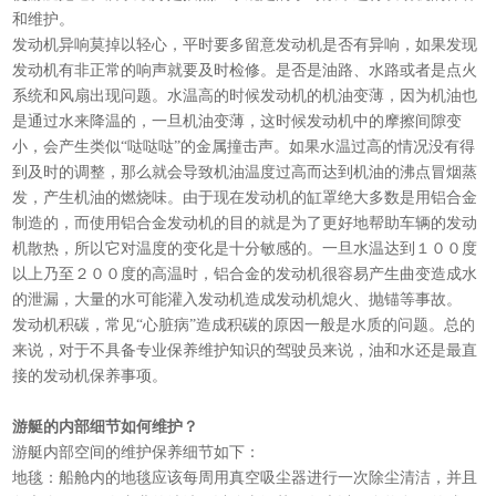
和维护。
发动机异响莫掉以轻心，平时要多留意发动机是否有异响，如果发现
发动机有非正常的响声就要及时检修。是否是油路、水路或者是点火
系统和风扇出现问题。水温高的时候发动机的机油变薄，因为机油也
是通过水来降温的，一旦机油变薄，这时候发动机中的摩擦间隙变
小，会产生类似“哒哒哒”的金属撞击声。如果水温过高的情况没有得
到及时的调整，那么就会导致机油温度过高而达到机油的沸点冒烟蒸
发，产生机油的燃烧味。由于现在发动机的缸罩绝大多数是用铝合金
制造的，而使用铝合金发动机的目的就是为了更好地帮助车辆的发动
机散热，所以它对温度的变化是十分敏感的。一旦水温达到１００度
以上乃至２００度的高温时，铝合金的发动机很容易产生曲变造成水
的泄漏，大量的水可能灌入发动机造成发动机熄火、抛锚等事故。
发动机积碳，常见“心脏病”造成积碳的原因一般是水质的问题。总的
来说，对于不具备专业保养维护知识的驾驶员来说，油和水还是最直
接的发动机保养事项。
游艇的内部细节如何维护？
游艇内部空间的维护保养细节如下：
地毯：船舱内的地毯应该每周用真空吸尘器进行一次除尘清洁，并且