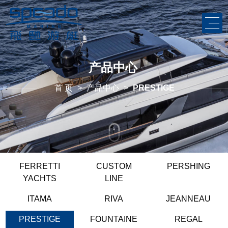
产品中心
首 页
>
产品中心
>
PRESTIGE
FERRETTI
CUSTOM
PERSHING
YACHTS
LINE
ITAMA
RIVA
JEANNEAU
PRESTIGE
FOUNTAINE
REGAL