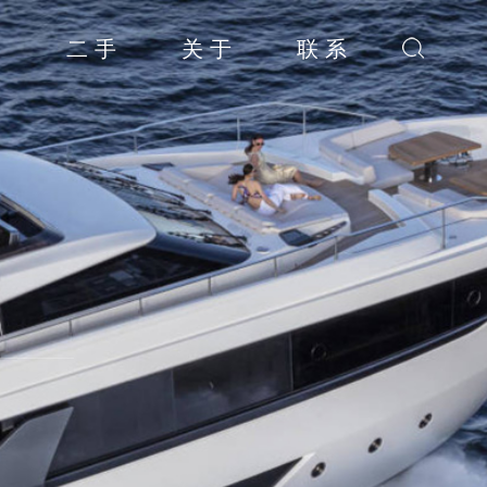
闻
二 手
关 于
联 系