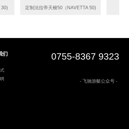
定制法拉帝天梭50（NAVETTA 50)
定制
我们
0755-8367 9323
式
聘
- 飞驰游艇公众号 -