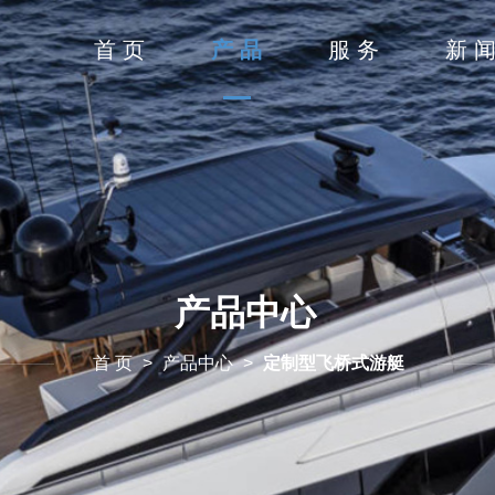
首 页
产 品
服 务
新 
产品中心
首 页
>
产品中心
>
定制型飞桥式游艇